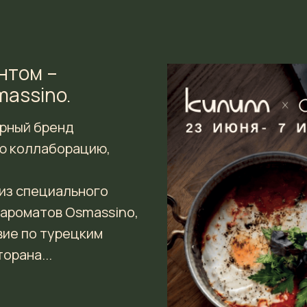
нтом –
massino.
ерный бренд
ю коллаборацию,
 из специального
 ароматов Osmassino,
ие по турецким
орана...